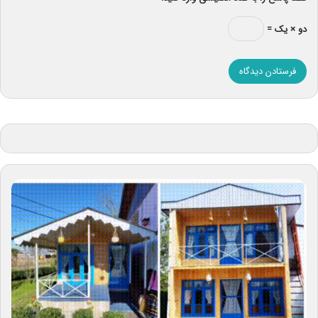
دو × یک =