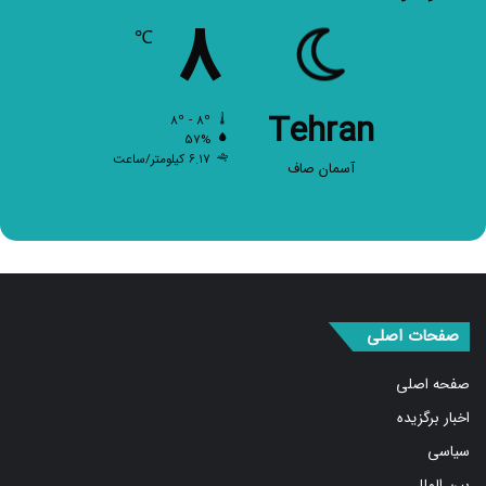
۸
℃
Tehran
۸º - ۸º
۵۷%
۶.۱۷ کیلومتر/ساعت
آسمان صاف
صفحات اصلی
صفحه اصلی
اخبار برگزیده
سیاسی
بین الملل