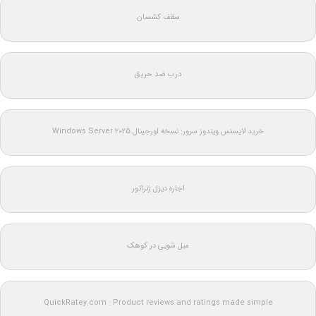
سقف کشسان
درب ضد حریق
خرید لایسنس ویندوز سرور: نسخه اورجینال Windows Server 2025
اجاره دیزل ژنراتور
مبل شویی در کوهک
QuickRatey.com : Product reviews and ratings made simple