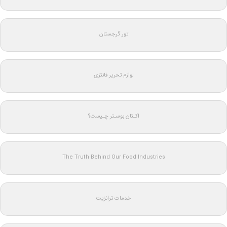
تور گرجستان
لوازم تحریر فانتزی
اکـتان بوسـتر چـیست؟
The Truth Behind Our Food Industries
خدمات ترانزیت