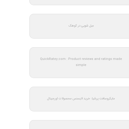
مبل شویی در کوهک
QuickRatey.com : Product reviews and ratings made
simple
مایکروسافت پرشیا: خرید لایسنس محصولات اورجینال