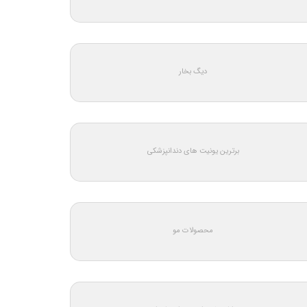
دیگ بخار
برترین یونیت های دندانپزشکی
محصولات مو