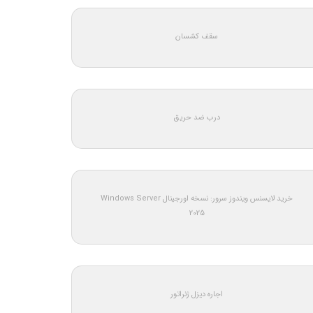
سقف کشسان
درب ضد حریق
خرید لایسنس ویندوز سرور: نسخه اورجینال Windows Server
2025
اجاره دیزل ژنراتور