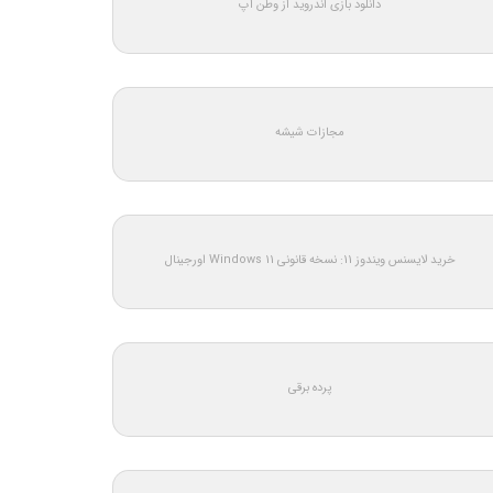
دانلود بازی اندروید از وطن اپ
مجازات شیشه
خرید لایسنس ویندوز 11: نسخه قانونی Windows 11 اورجینال
پرده برقی