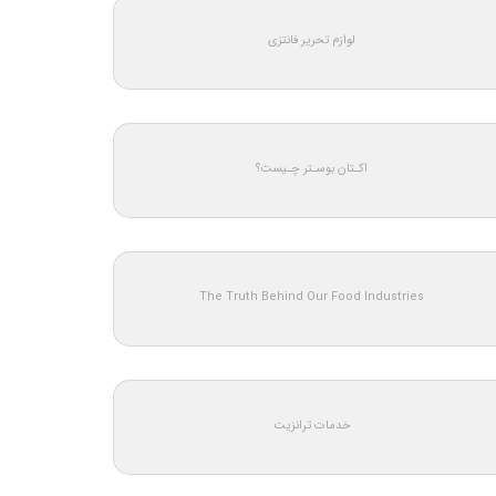
لوازم تحریر فانتزی
اکـتان بوسـتر چـیست؟
The Truth Behind Our Food Industries
خدمات ترانزیت