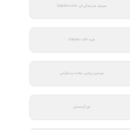
سبزیتو: سبز زندگی کن: Sabzito.com
خرید اکانت claude
دورجین؛ زیبایی، سلامت و سرگرمی
تور گرجستان