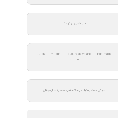
مبل شویی در کوهک
QuickRatey.com : Product reviews and ratings made
simple
مایکروسافت پرشیا: خرید لایسنس محصولات اورجینال