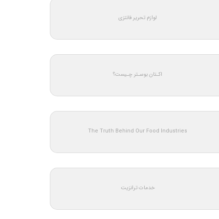
لوازم تحریر فانتزی
اکـتان بوسـتر چـیست؟
The Truth Behind Our Food Industries
خدمات ترانزیت