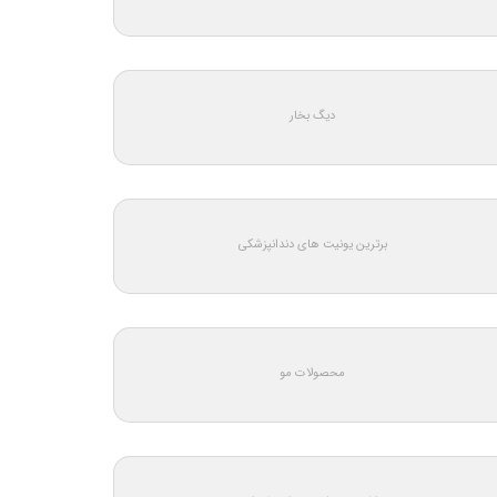
دیگ بخار
برترین یونیت های دندانپزشکی
محصولات مو