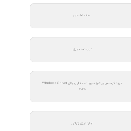
سقف کشسان
درب ضد حریق
خرید لایسنس ویندوز سرور: نسخه اورجینال Windows Server
2025
اجاره دیزل ژنراتور