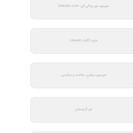
سبزیتو: سبز زندگی کن: Sabzito.com
خرید اکانت claude
دورجین؛ زیبایی، سلامت و سرگرمی
تور گرجستان