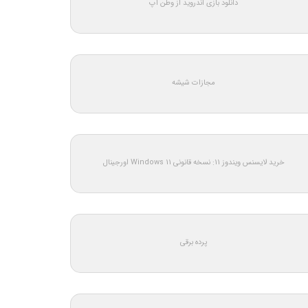
دانلود بازی اندروید از وطن اپ
مجازات شیشه
خرید لایسنس ویندوز 11: نسخه قانونی Windows 11 اورجینال
پرده برقی