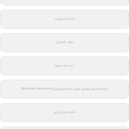
خدمات ترانزیت
سقف کشسان
درب ضد حریق
خرید لایسنس ویندوز سرور: نسخه اورجینال Windows Server 2025
اجاره دیزل ژنراتور