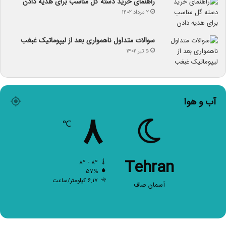
راهنمای خرید دسته گل مناسب برای هدیه دادن
۲ مرداد ۱۴۰۲
سوالات متداول ناهمواری بعد از لیپوماتیک غبغب
۵ تیر ۱۴۰۲
آب و هوا
۸
℃
Tehran
۸º - ۸º
۵۷%
۶.۱۷ کیلومتر/ساعت
آسمان صاف