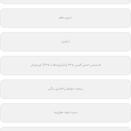
داروی بلغم
تراوین
لایسنس اصلی آفیس ۳۶۵ (مایکروسافت ۳۶۵) اورجینال
ریموت بلوتوثی فانتزی رنگی
خرید بلیط هواپیما