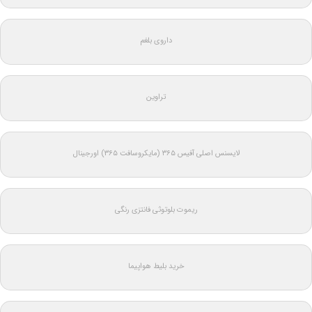
داروی بلغم
تراوین
لایسنس اصلی آفیس ۳۶۵ (مایکروسافت ۳۶۵) اورجینال
ریموت بلوتوثی فانتزی رنگی
خرید بلیط هواپیما