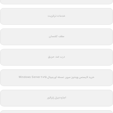
خدمات ترانزیت
سقف کشسان
درب ضد حریق
خرید لایسنس ویندوز سرور: نسخه اورجینال Windows Server 2025
اجاره دیزل ژنراتور