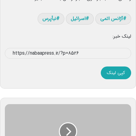
آژانس اتمی
اسرائیل
نبأپرس
لینک خبر:
کپی لینک