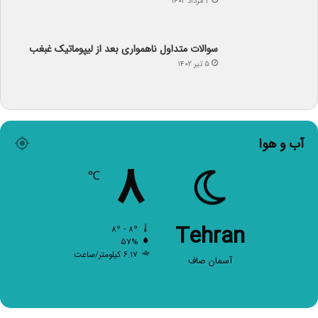
۲ مرداد ۱۴۰۲
سوالات متداول ناهمواری بعد از لیپوماتیک غبغب
۵ تیر ۱۴۰۲
آب و هوا
۸
℃
Tehran
۸º - ۸º
۵۷%
۶.۱۷ کیلومتر/ساعت
آسمان صاف