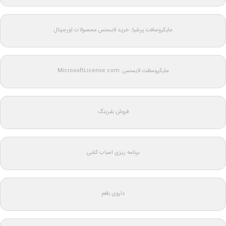
مایکروسافت پرشیا: خرید لایسنس محصولات اورجینال
مایکروسافت لایسنس: MicrosoftLicense.com
فروش بلبرینگ
برنامه ریزی اسباب کشی
داروی بلغم