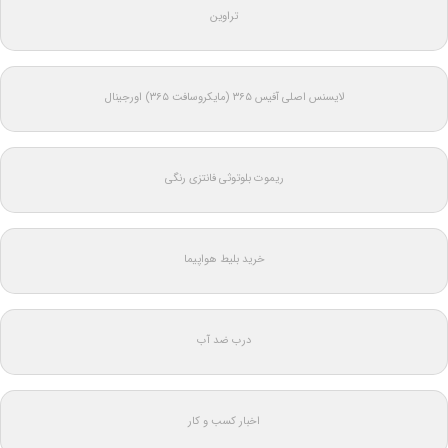
تراوین
لایسنس اصلی آفیس ۳۶۵ (مایکروسافت ۳۶۵) اورجینال
ریموت بلوتوثی فانتزی رنگی
خرید بلیط هواپیما
درب ضد آب
اخبار کسب و کار