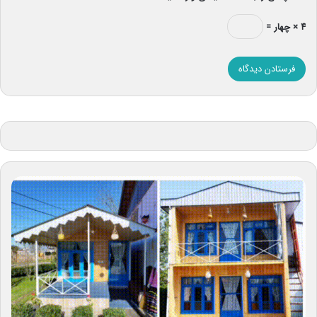
۴ × چهار =