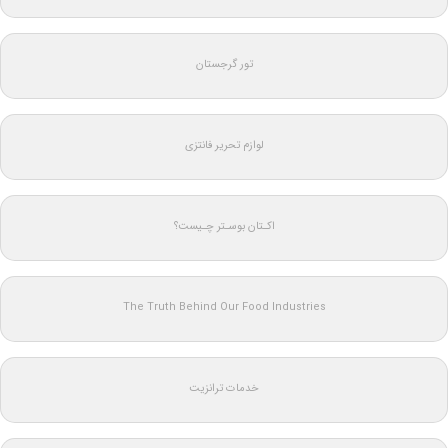
تور گرجستان
لوازم تحریر فانتزی
اکـتان بوسـتر چـیست؟
The Truth Behind Our Food Industries
خدمات ترانزیت