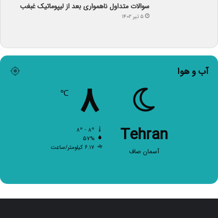
سوالات متداول ناهمواری بعد از لیپوماتیک غبغب
۵ تیر ۱۴۰۲
آب و هوا
۸
℃
Tehran
۸º - ۸º
۵۷%
۶.۱۷ کیلومتر/ساعت
آسمان صاف