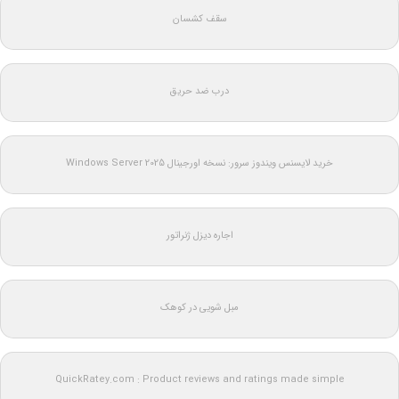
سقف کشسان
درب ضد حریق
خرید لایسنس ویندوز سرور: نسخه اورجینال Windows Server 2025
اجاره دیزل ژنراتور
مبل شویی در کوهک
QuickRatey.com : Product reviews and ratings made simple