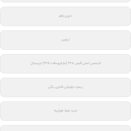
داروی بلغم
تراوین
لایسنس اصلی آفیس ۳۶۵ (مایکروسافت ۳۶۵) اورجینال
ریموت بلوتوثی فانتزی رنگی
خرید بلیط هواپیما