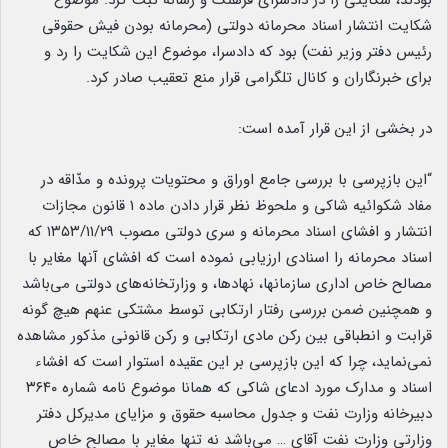
بودند، شکایتی را در دادسرای فرهنگ و رسانه ثبت کرد. موضوع
شکایت انتشار اسناد محرمانه دولتی (محرمانه بودن فیش حقوقی
رئیس دفتر وزیر نفت) بود که دادسرا، موضوع این شکایت را رد و
برای خبرنگاران و کانال تلگرامی قرار منع تعقیب صادر کرد.
در بخشی از این قرار آمده است:
“این بازپرسی با بررسی جامع اوراق و محتویات پرونده و مدّاقه در
مفاد شکوائیه شاکی و ملحوظ نظر قرار دادن ماده ۱ قانون مجازات
انتشار و افشای اسناد محرمانه و سری دولتی مصوب ۱۳۵۳/۱۱/۲۹ که
اسناد محرمانه را اسنادی ارزیابی نموده است که افشای آنها مغایر با
مصالح خاص اداری سازمانها، نهادها، و وزارتخانه‌های دولتی می‌باشد
و همچنین ضمن بررسی رفتار ارتکابی توسط مشتکی عنهم هیچ گونه
قرابت و انطباقی بین رکن مادی ارتکابی و رکن قانونی مذکور مشاهده
نمی‌نماید، چرا که این بازپرسی بر این عقیده استوار است که افشاء
اسناد و مدارک مورد ادعای شاکی که همانا موضوع نامه شماره ۳۶۴۰
دبیرخانه وزارت نفت و جدول محاسبه حقوق و مزایای مدیرکل دفتر
وزارتی وزارت نفت آقای … می‌باشد نه تنها مغایر با مصالح خاص