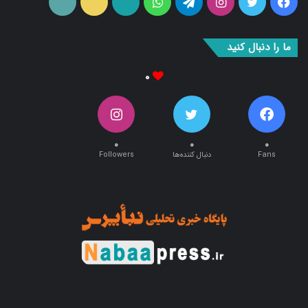
فیس
توییتر
اینستاگرام
تلگرام
واتس
آپارات
ایتا
RSS
بوک
آپ
ما را دنبال کنید
۰
۰
۰
۰
Fans
دنبال کننده‌ها
Followers