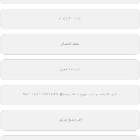
خدمات ترانزیت
سقف کشسان
درب ضد حریق
خرید لایسنس ویندوز سرور: نسخه اورجینال Windows Server 2025
اجاره دیزل ژنراتور