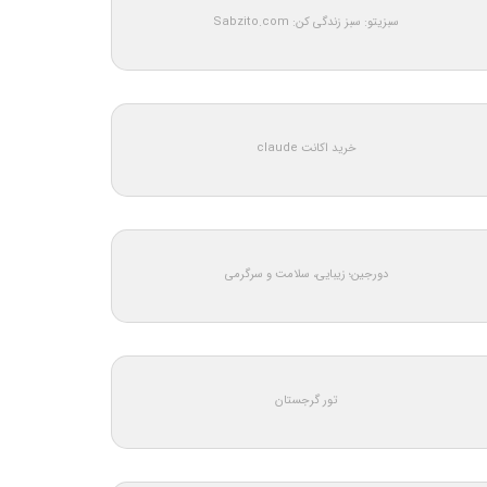
سبزیتو: سبز زندگی کن: Sabzito.com
خرید اکانت claude
دورجین؛ زیبایی، سلامت و سرگرمی
تور گرجستان