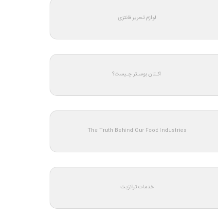
لوازم تحریر فانتزی
اکـتان بوسـتر چـیست؟
The Truth Behind Our Food Industries
خدمات ترانزیت