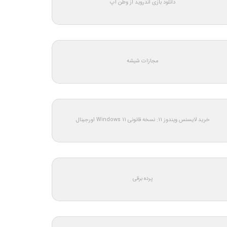
دانلود بازی اندروید از وطن اپ
مجازات شیشه
خرید لایسنس ویندوز 11: نسخه قانونی Windows 11 اورجینال
پرده برقی