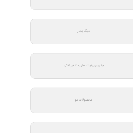
دیگ بخار
برترین یونیت های دندانپزشکی
محصولات مو