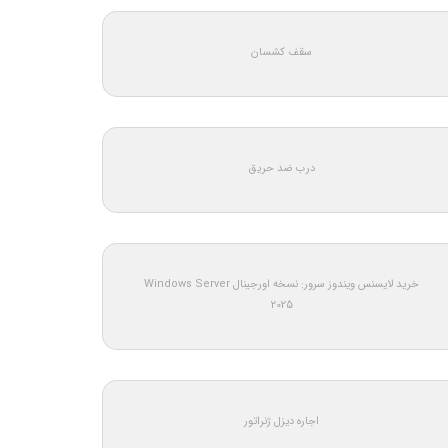
سقف کشسان
درب ضد حریق
خرید لایسنس ویندوز سرور: نسخه اورجینال Windows Server
2025
اجاره دیزل ژنراتور