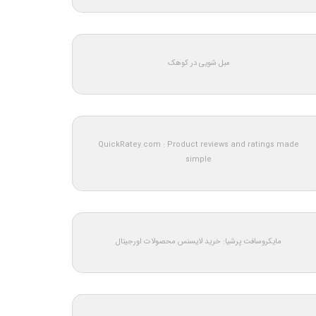
مبل شویی در کوهک
QuickRatey.com : Product reviews and ratings made
simple
مایکروسافت پرشیا: خرید لایسنس محصولات اورجینال