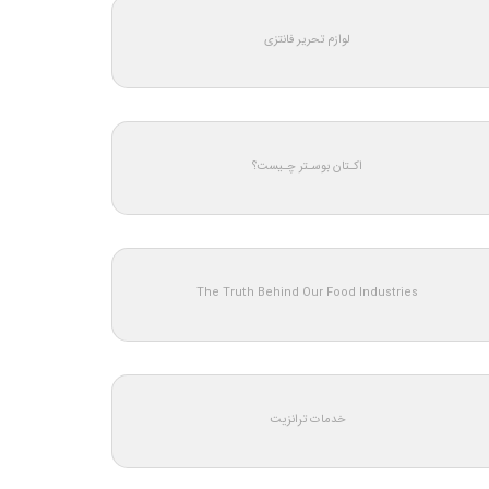
لوازم تحریر فانتزی
اکـتان بوسـتر چـیست؟
The Truth Behind Our Food Industries
خدمات ترانزیت