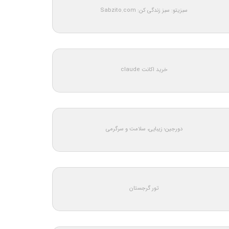
سبزیتو: سبز زندگی کن: Sabzito.com
خرید اکانت claude
دورجین؛ زیبایی، سلامت و سرگرمی
تور گرجستان