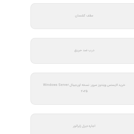
سقف کشسان
درب ضد حریق
خرید لایسنس ویندوز سرور: نسخه اورجینال Windows Server
2025
اجاره دیزل ژنراتور