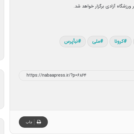
کرونا
ملی
نبأپرس
چاپ