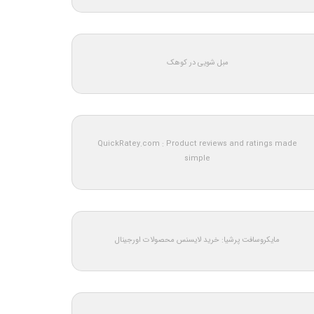
مبل شویی در کوهک
QuickRatey.com : Product reviews and ratings made
simple
مایکروسافت پرشیا: خرید لایسنس محصولات اورجینال