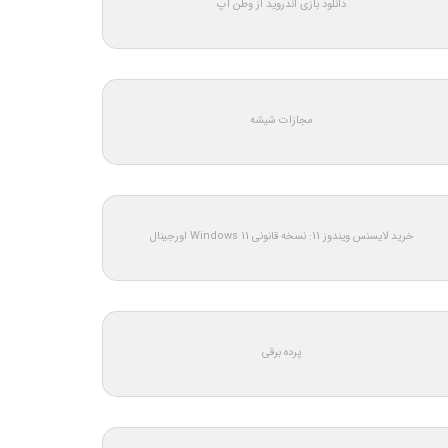
دانلود بازی اندروید از وطن اپ
مجازات شیشه
خرید لایسنس ویندوز 11: نسخه قانونی Windows 11 اورجینال
پرده برقی