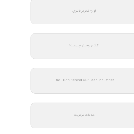
لوازم تحریر فانتزی
اکـتان بوسـتر چـیست؟
The Truth Behind Our Food Industries
خدمات ترانزیت