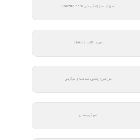
سبزیتو: سبز زندگی کن: Sabzito.com
خرید اکانت claude
دورجین؛ زیبایی، سلامت و سرگرمی
تور گرجستان