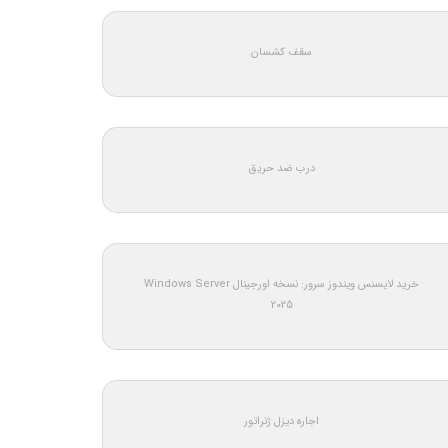
سقف کشسان
درب ضد حریق
خرید لایسنس ویندوز سرور: نسخه اورجینال Windows Server
2025
اجاره دیزل ژنراتور