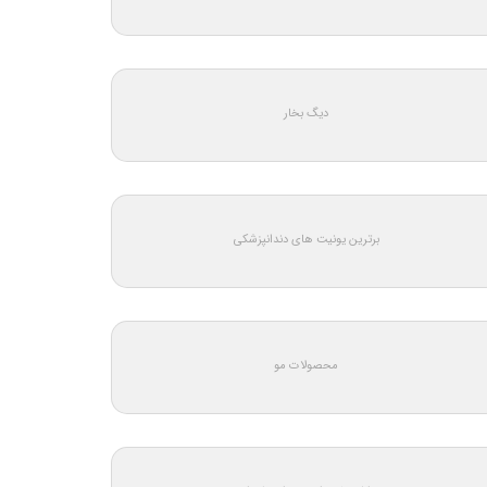
دیگ بخار
برترین یونیت های دندانپزشکی
محصولات مو