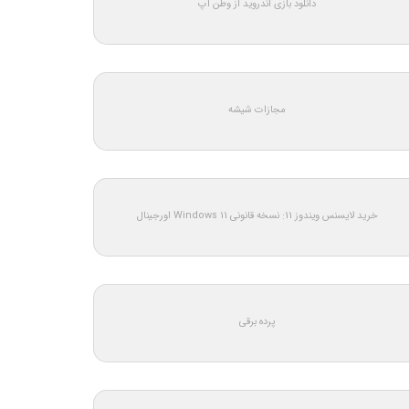
دانلود بازی اندروید از وطن اپ
مجازات شیشه
خرید لایسنس ویندوز 11: نسخه قانونی Windows 11 اورجینال
پرده برقی