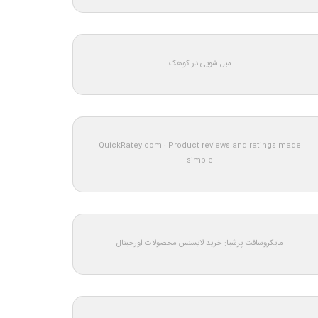
مبل شویی در کوهک
QuickRatey.com : Product reviews and ratings made
simple
مایکروسافت پرشیا: خرید لایسنس محصولات اورجینال