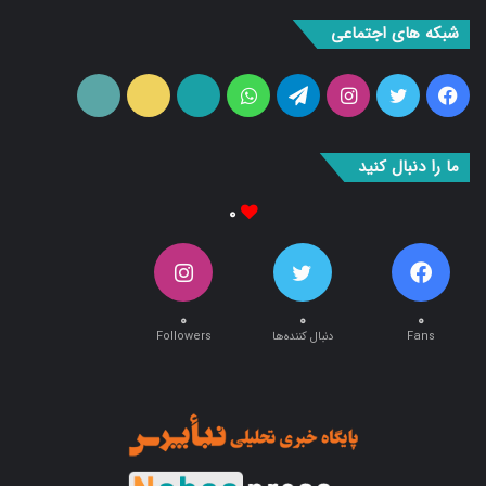
شبکه های اجتماعی
فیس
توییتر
اینستاگرام
تلگرام
واتس
آپارات
ایتا
RSS
بوک
آپ
ما را دنبال کنید
۰
۰
۰
۰
Fans
دنبال کننده‌ها
Followers