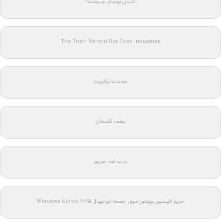
اکـتان بوسـتر چـیست؟
The Truth Behind Our Food Industries
خدمات ترانزیت
سقف کشسان
درب ضد حریق
خرید لایسنس ویندوز سرور: نسخه اورجینال Windows Server 2025