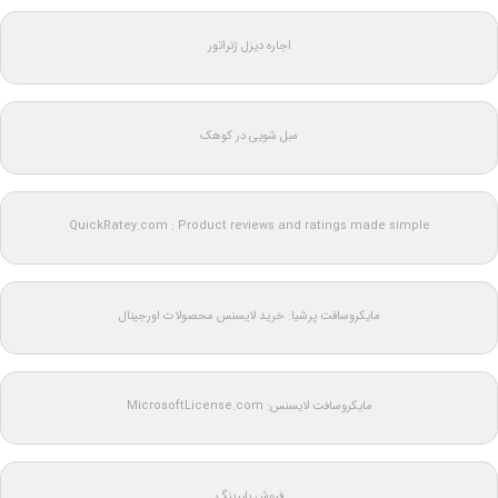
اجاره دیزل ژنراتور
مبل شویی در کوهک
QuickRatey.com : Product reviews and ratings made simple
مایکروسافت پرشیا: خرید لایسنس محصولات اورجینال
مایکروسافت لایسنس: MicrosoftLicense.com
فروش بلبرینگ