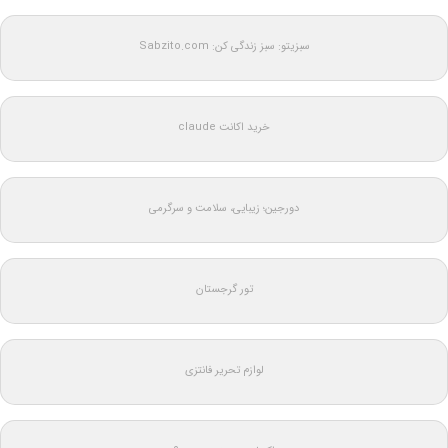
سبزیتو: سبز زندگی کن: Sabzito.com
خرید اکانت claude
دورجین؛ زیبایی، سلامت و سرگرمی
تور گرجستان
لوازم تحریر فانتزی