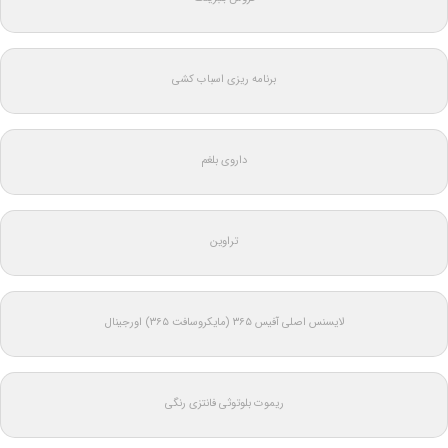
برنامه ریزی اسباب کشی
داروی بلغم
تراوین
لایسنس اصلی آفیس ۳۶۵ (مایکروسافت ۳۶۵) اورجینال
ریموت بلوتوثی فانتزی رنگی