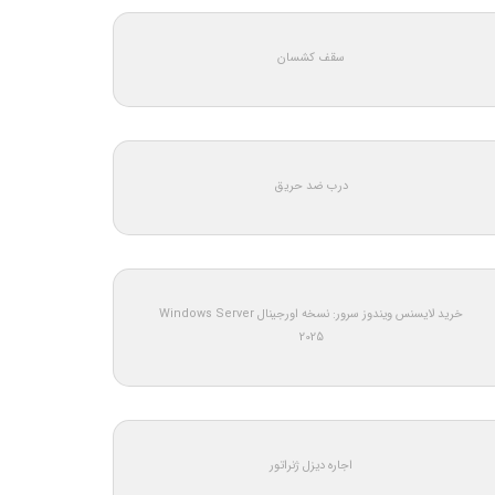
سقف کشسان
درب ضد حریق
خرید لایسنس ویندوز سرور: نسخه اورجینال Windows Server
2025
اجاره دیزل ژنراتور