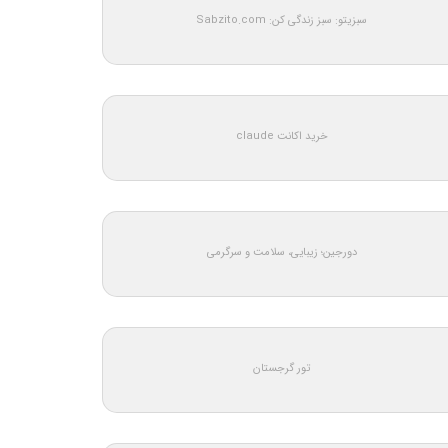
سبزیتو: سبز زندگی کن: Sabzito.com
خرید اکانت claude
دورجین؛ زیبایی، سلامت و سرگرمی
تور گرجستان