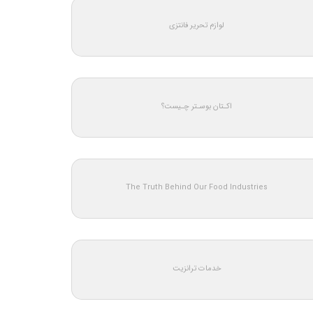
لوازم تحریر فانتزی
اکـتان بوسـتر چـیست؟
The Truth Behind Our Food Industries
خدمات ترانزیت