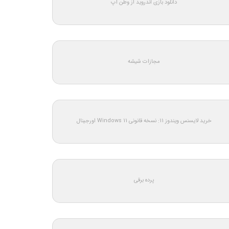
دانلود بازی اندروید از وطن اپ
مجازات شیشه
خرید لایسنس ویندوز 11: نسخه قانونی Windows 11 اورجینال
پرده برقی