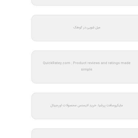
مبل شویی در کوهک
QuickRatey.com : Product reviews and ratings made
simple
مایکروسافت پرشیا: خرید لایسنس محصولات اورجینال