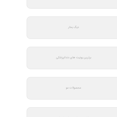
دیگ بخار
برترین یونیت های دندانپزشکی
محصولات مو