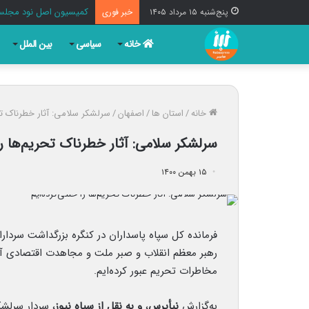
کمیسیون اصل نود مجلس 
پنج‌شنبه ۱۵ مرداد ۱۴۰۵
خبر فوری
خانه
سیاسی
بین الملل
خانه
/
استان ها
/
اصفهان
/
سرلشکر سلامی: آثار خطرناک تحر
سرلشکر سلامی: آثار خطرناک تحریم‌ها را 
۱۵ بهمن ۱۴۰۰
رهبر معظم انقلاب و صبر ملت و مجاهدت اقتصادی آنان
مخاطرات تحریم‌ عبور کرده‌ایم.
به‌گزارش
نبأپرس
،
و به نقل از سپاه نیوز
، سردار سرلش