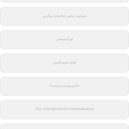
دورجین؛ زیبایی، سلامت و سرگرمی
تور گرجستان
لوازم تحریر فانتزی
اکـتان بوسـتر چـیست؟
The Truth Behind Our Food Industries