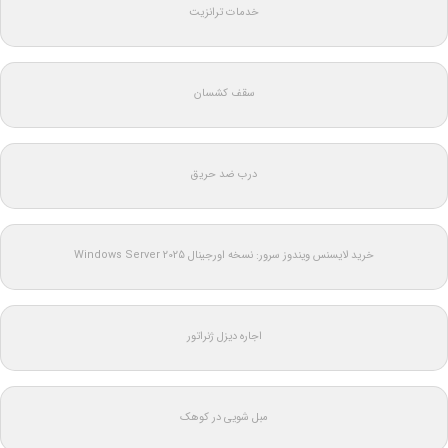
خدمات ترانزیت
سقف کشسان
درب ضد حریق
خرید لایسنس ویندوز سرور: نسخه اورجینال Windows Server 2025
اجاره دیزل ژنراتور
مبل شویی در کوهک