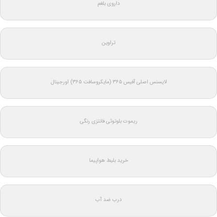
داروی بلغم
تراوین
لایسنس اصلی آفیس ۳۶۵ (مایکروسافت ۳۶۵) اورجینال
ریموت بلوتوثی فانتزی رنگی
خرید بلیط هواپیما
درب ضد آب