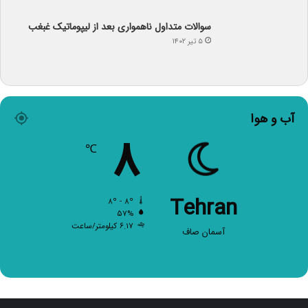
سوالات متداول ناهمواری بعد از لیپوماتیک غبغب
۵ تیر ۱۴۰۲
آب و هوا
۸
℃
Tehran
۸º - ۸º
۵۷%
۶.۱۷ کیلومتر/ساعت
آسمان صاف