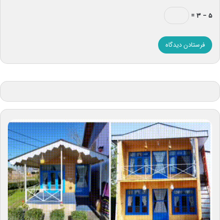
۵ − ۳ =