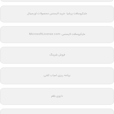
مایکروسافت پرشیا: خرید لایسنس محصولات اورجینال
مایکروسافت لایسنس: MicrosoftLicense.com
فروش بلبرینگ
برنامه ریزی اسباب کشی
داروی بلغم