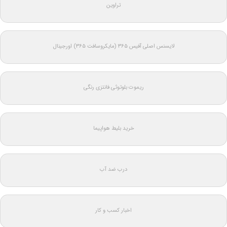
تراوین
لایسنس اصلی آفیس ۳۶۵ (مایکروسافت ۳۶۵) اورجینال
ریموت بلوتوثی فانتزی رنگی
خرید بلیط هواپیما
درب ضد آب
اخبار کسب و کار