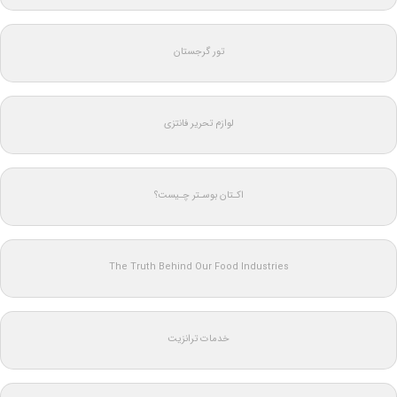
تور گرجستان
لوازم تحریر فانتزی
اکـتان بوسـتر چـیست؟
The Truth Behind Our Food Industries
خدمات ترانزیت