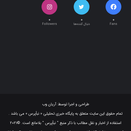
۰
۰
۰
Fans
دنبال کننده‌ها
Followers
طراحی و اجرا توسط:
آریان وب
تمام حقوق این سایت متعلق به پایگاه خبری تحلیلی « نبأپرس » می باشد .
استفاده از اخبار و نقل مطالب با ذکر منبع "‌ نبأپرس " بلامانع است. ©2021
NabaaPress News Agency (www.nabaapress.ir). All rights reserved