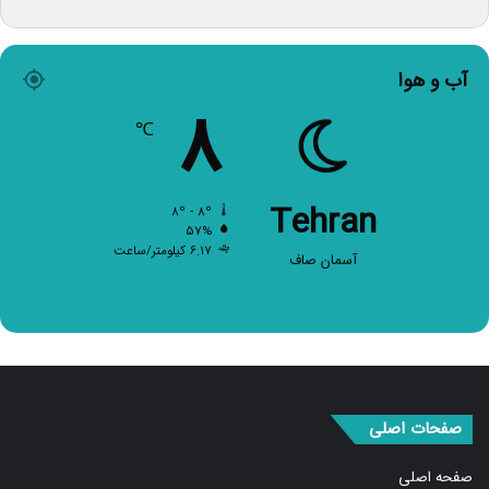
آب و هوا
۸
℃
Tehran
۸º - ۸º
۵۷%
۶.۱۷ کیلومتر/ساعت
آسمان صاف
صفحات اصلی
صفحه اصلی
اخبار برگزیده