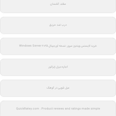
سقف کشسان
درب ضد حریق
خرید لایسنس ویندوز سرور: نسخه اورجینال Windows Server 2025
اجاره دیزل ژنراتور
مبل شویی در کوهک
QuickRatey.com : Product reviews and ratings made simple