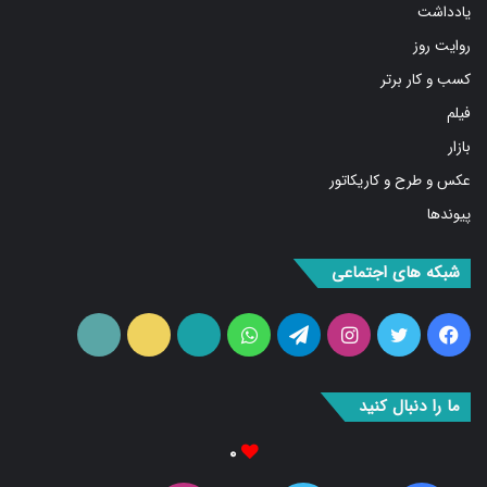
روایت روز
کسب و کار برتر
فیلم
بازار
عکس و طرح و کاریکاتور
پیوندها
شبکه های اجتماعی
فیس
توییتر
اینستاگرام
تلگرام
واتس
آپارات
ایتا
RSS
بوک
آپ
ما را دنبال کنید
۰