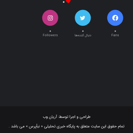
۰
۰
۰
Fans
دنبال کننده‌ها
Followers
طراحی و اجرا توسط:
آریان وب
تمام حقوق این سایت متعلق به پایگاه خبری تحلیلی « نبأپرس » می باشد .
استفاده از اخبار و نقل مطالب با ذکر منبع "‌ نبأپرس " بلامانع است. ©2021
NabaaPress News Agency (www.nabaapress.ir). All rights reserved
طراحی و اجرا توسط آریان وب!