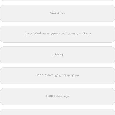
مجازات شیشه
خرید لایسنس ویندوز 11: نسخه قانونی Windows 11 اورجینال
پرده برقی
سبزیتو: سبز زندگی کن: Sabzito.com
خرید اکانت claude