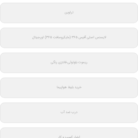
تراوین
لایسنس اصلی آفیس ۳۶۵ (مایکروسافت ۳۶۵) اورجینال
ریموت بلوتوثی فانتزی رنگی
خرید بلیط هواپیما
درب ضد آب
اخبار کسب و کار