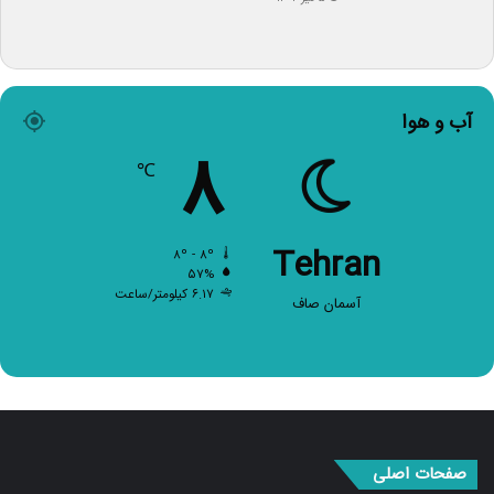
آب و هوا
۸
℃
Tehran
۸º - ۸º
۵۷%
۶.۱۷ کیلومتر/ساعت
آسمان صاف
صفحات اصلی
صفحه اصلی
اخبار برگزیده
سیاسی