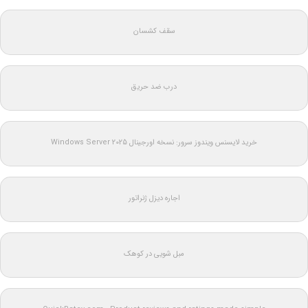
سقف کشسان
درب ضد حریق
خرید لایسنس ویندوز سرور: نسخه اورجینال Windows Server 2025
اجاره دیزل ژنراتور
مبل شویی در کوهک