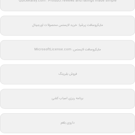
QuickRatey.com : Product reviews and ratings made simple
مایکروسافت پرشیا: خرید لایسنس محصولات اورجینال
مایکروسافت لایسنس: MicrosoftLicense.com
فروش بلبرینگ
برنامه ریزی اسباب کشی
داروی بلغم