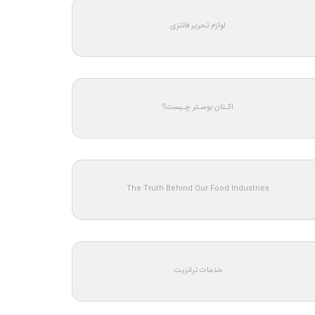
لوازم تحریر فانتزی
اکـتان بوسـتر چـیست؟
The Truth Behind Our Food Industries
خدمات ترانزیت