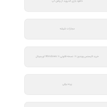
دانلود بازی اندروید از وطن اپ
مجازات شیشه
خرید لایسنس ویندوز 11: نسخه قانونی Windows 11 اورجینال
پرده برقی