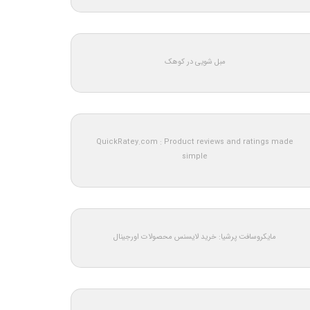
مبل شویی در کوهک
QuickRatey.com : Product reviews and ratings made
simple
مایکروسافت پرشیا: خرید لایسنس محصولات اورجینال