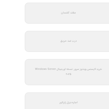
سقف کشسان
درب ضد حریق
خرید لایسنس ویندوز سرور: نسخه اورجینال Windows Server
2025
اجاره دیزل ژنراتور