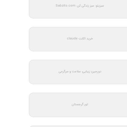
سبزیتو: سبز زندگی کن: Sabzito.com
خرید اکانت claude
دورجین؛ زیبایی، سلامت و سرگرمی
تور گرجستان