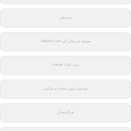
پرده برقی
سبزیتو: سبز زندگی کن: Sabzito.com
خرید اکانت claude
دورجین؛ زیبایی، سلامت و سرگرمی
تور گرجستان