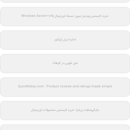
خرید لایسنس ویندوز سرور: نسخه اورجینال Windows Server 2025
اجاره دیزل ژنراتور
مبل شویی در کوهک
QuickRatey.com : Product reviews and ratings made simple
مایکروسافت پرشیا: خرید لایسنس محصولات اورجینال