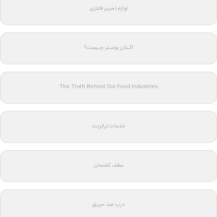
لوازم تحریر فانتزی
اکـتان بوسـتر چـیست؟
The Truth Behind Our Food Industries
خدمات ترانزیت
سقف کشسان
درب ضد حریق