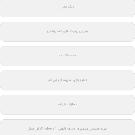
دیگ بخار
برترین یونیت های دندانپزشکی
محصولات مو
دانلود بازی اندروید از وطن اپ
مجازات شیشه
خرید لایسنس ویندوز 11: نسخه قانونی Windows 11 اورجینال