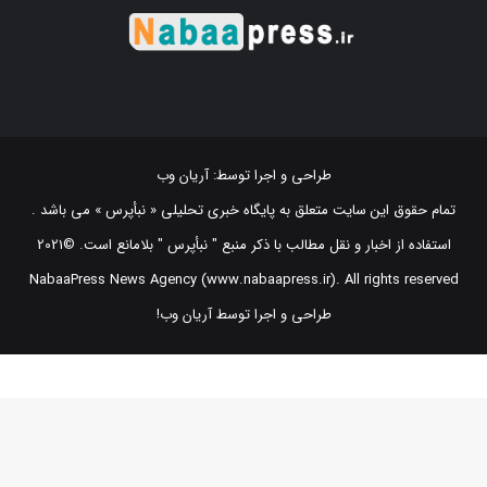
طراحی و اجرا توسط:
آریان وب
تمام حقوق این سایت متعلق به پایگاه خبری تحلیلی « نبأپرس » می باشد .
استفاده از اخبار و نقل مطالب با ذکر منبع "‌ نبأپرس " بلامانع است. ©2021
NabaaPress News Agency (www.nabaapress.ir). All rights reserved
طراحی و اجرا توسط آریان وب!