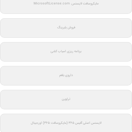
مایکروسافت لایسنس: MicrosoftLicense.com
فروش بلبرینگ
برنامه ریزی اسباب کشی
داروی بلغم
تراوین
لایسنس اصلی آفیس ۳۶۵ (مایکروسافت ۳۶۵) اورجینال