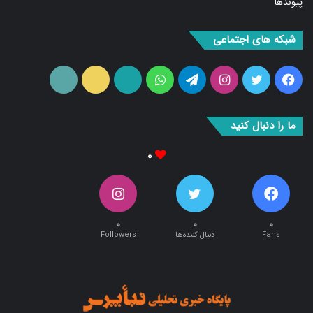
پیوندها
شبکه های اجتماعی
فیس
توییتر
اینستاگرام
تلگرام
واتس
آپارات
ایتا
RSS
بوک
آپ
ما را دنبال کنید
۰
۰
۰
۰
Fans
دنبال کننده‌ها
Followers