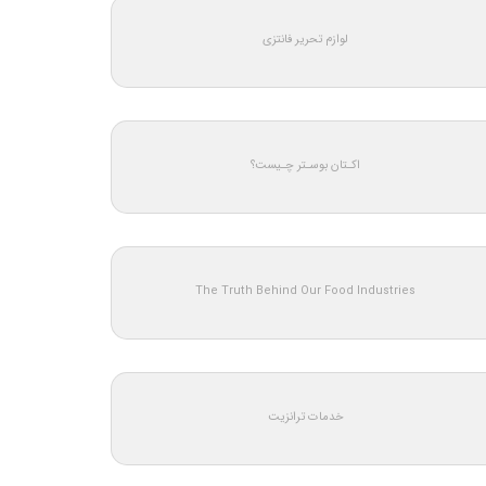
لوازم تحریر فانتزی
اکـتان بوسـتر چـیست؟
The Truth Behind Our Food Industries
خدمات ترانزیت