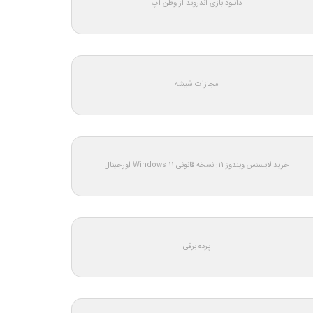
دانلود بازی اندروید از وطن اپ
مجازات شیشه
خرید لایسنس ویندوز 11: نسخه قانونی Windows 11 اورجینال
پرده برقی