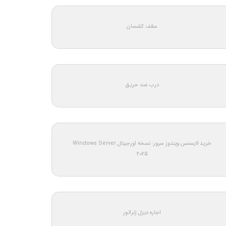
سقف کشسان
درب ضد حریق
خرید لایسنس ویندوز سرور: نسخه اورجینال Windows Server
2025
اجاره دیزل ژنراتور