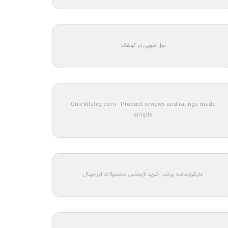
مبل شویی در کوهک
QuickRatey.com : Product reviews and ratings made
simple
مایکروسافت پرشیا: خرید لایسنس محصولات اورجینال