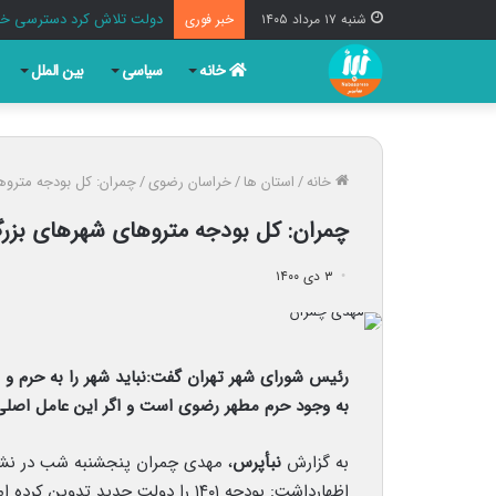
دولت تلاش کرد دسترسی خبرنگ
شنبه ۱۷ مرداد ۱۴۰۵
خبر فوری
خانه
سیاسی
بین الملل
خانه
/
استان ها
/
خراسان رضوی
/
چمران: کل بودجه متروهای شهرهای ب
چمران: کل بودجه متروهای شهرهای بزرگ ۵۰۰ میلیاردتومان 
۳ دی ۱۴۰۰
رئیس شورای شهر تهران گفت:نباید شهر را به حرم و
به وجود حرم مطهر رضوی است و اگر این عامل اصلی اقتصاد نباشد، چرخ ز
به گزارش
نبأپرس
، مهدی چمران پنجشنبه شب در نشس
اظهارداشت: بودجه ۱۴۰۱ را دولت جدی