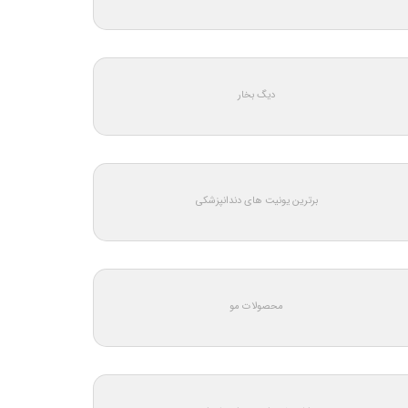
دیگ بخار
برترین یونیت های دندانپزشکی
محصولات مو