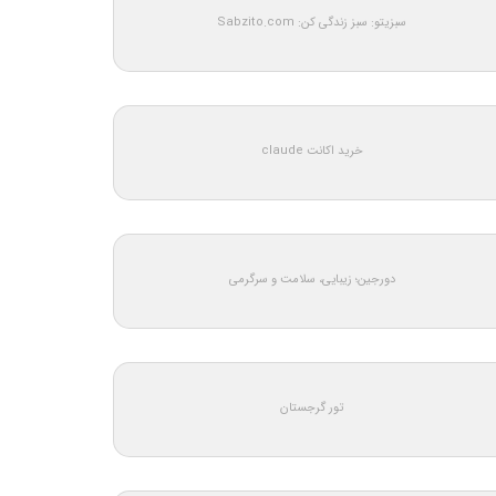
سبزیتو: سبز زندگی کن: Sabzito.com
خرید اکانت claude
دورجین؛ زیبایی، سلامت و سرگرمی
تور گرجستان