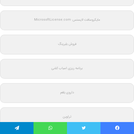
مایکروسافت لایسنس: MicrosoftLicense.com
فروش بلبرینگ
برنامه ریزی اسباب کشی
داروی بلغم
تراوین
فیس بوک
توییتر
واتس آپ
تلگرام