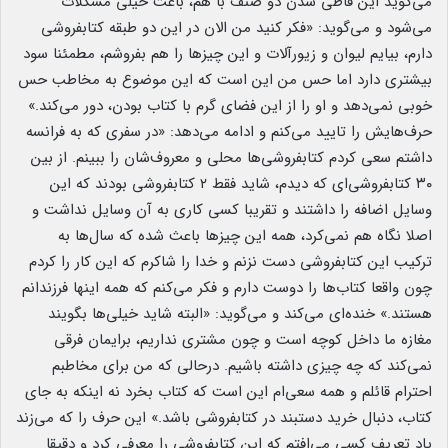
می‌گوید این قاطی شدن دو صنف با هم، باعث خیلی مشکلات
می‌شود و می‌گوید: «فکر کنید من الان در این دو طبقه کتابفروشی
دارم، بیایم لیوان و زیورآلات و این چیزها را هم بفروشم، مطمئنا سود
بیشتری دارد اما حس من این است که این موضوع به مخاطب حس
خوبی نمی‌دهد و او را از این فضای گرم با کتاب بودن، دور می‌کند.»
حرف‌هایش را تایید می‌کنم و ادامه می‌دهد: «در سفری که به فرانسه
داشتم سعی کردم کتابفروشی‌ها محلی و معروف‌شان را ببینم. از بین
۳۰ کتابفروشی‌ای که دیدم، شاید فقط ۲ کتابفروشی بودند که این
وسایل اضافه را داشتند و تقریبا کسی کاری به آن وسایل نداشت و
اصلا نگاه هم نمی‌کرد، همه این چیزها باعث شده که سال‌ها به
ترکیب این کتابفروشی دست نزنم و خدا را شاکرم که این کار را کردم
چون واقعا کتاب‌ها را دوست دارم و فکر می‌کنم که همه اینها فرزندانم
هستند.» خنده‌ای می‌کند و می‌گوید: «البته شاید خیلی‌ها بگویند
مغازه ما داخل کوچه است و چون مشتری نداریم، برایمان فرقی
نمی‌کند که چه چیزی داشته باشیم. درحالی که من برای مخاطبم
احترام قائلم و همه سعی‌ام این است که کتاب بخرد نه اینکه به جای
کتاب، دنبال خرید دستبند در کتابفروشی باشد.» این حرف را که می‌زند
یاد تعریف کسی می‌افتم که این کتابفروشی را معرفی کرد و دقیقا