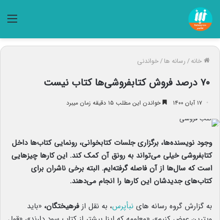
منو
خانه
/
رسانه ها
/
خواندنی
۷۰ درصد فروش کتابفروشی‌ها کتاب نیست
۱۷ آبان ۱۴۰۰
خواندن این مطلب ۱۵ دقیقه زمان میبرد
وجود نویسنده‌ها، برگزاری جلسات کتابخوانی، رونمایی کتاب‌ها داخل
کتابفروشی خیلی می‌تواند به رونق آن کمک کند. این کارها چیزهایی
است که سال‌ها از آن فاصله گرفته‌ایم. البته برخی ناشران برای
کتاب‌های جدیدشان این کارها را انجام می‌دهند.
به گزارش گروه رسانه های
نبأپرس
، به نقل از
فرهیختگان،
«باید
ویترین عوض کنیم»، «معلومه که اینا بیشتر از کتاب سود دارند»، «قول