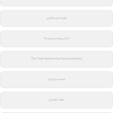
لوازم تحریر فانتزی
اکـتان بوسـتر چـیست؟
The Truth Behind Our Food Industries
خدمات ترانزیت
سقف کشسان