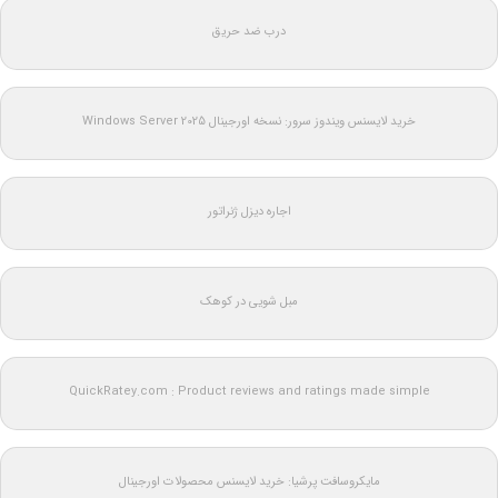
درب ضد حریق
خرید لایسنس ویندوز سرور: نسخه اورجینال Windows Server 2025
اجاره دیزل ژنراتور
مبل شویی در کوهک
QuickRatey.com : Product reviews and ratings made simple
مایکروسافت پرشیا: خرید لایسنس محصولات اورجینال